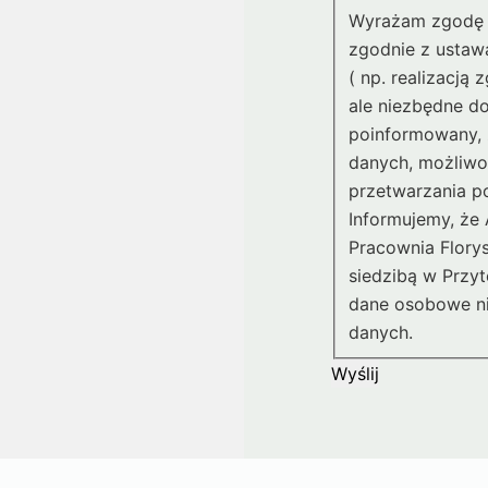
Wyrażam zgodę 
zgodnie z ustaw
( np. realizacją
ale niezbędne d
poinformowany, 
danych, możliwoś
przetwarzania po
Informujemy, że
Pracownia Flory
siedzibą w Przyt
dane osobowe n
danych.
Wyślij